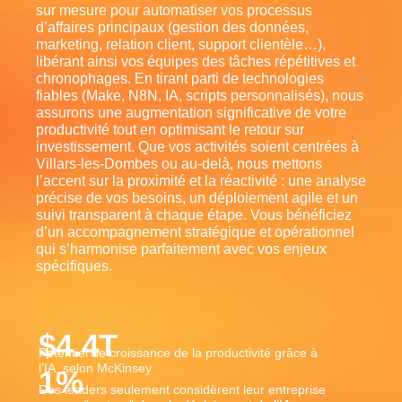
sur mesure pour automatiser vos processus
d’affaires principaux (gestion des données,
marketing, relation client, support clientèle…),
libérant ainsi vos équipes des tâches répétitives et
chronophages. En tirant parti de technologies
fiables (Make, N8N, IA, scripts personnalisés), nous
assurons une augmentation significative de votre
productivité tout en optimisant le retour sur
investissement. Que vos activités soient centrées à
Villars-les-Dombes ou au-delà, nous mettons
l’accent sur la proximité et la réactivité : une analyse
précise de vos besoins, un déploiement agile et un
suivi transparent à chaque étape. Vous bénéficiez
d’un accompagnement stratégique et opérationnel
qui s’harmonise parfaitement avec vos enjeux
spécifiques.
$
4.4
T
Potentiel de croissance de la productivité grâce à
l’IA, selon McKinsey
1
%
Des leaders seulement considèrent leur entreprise