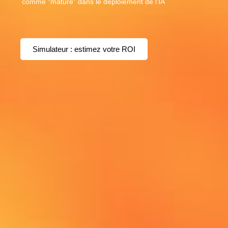
comme “mature” dans le déploiement de l’IA
Simulateur : estimez votre ROI