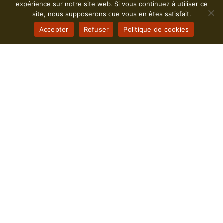
expérience sur notre site web. Si vous continuez à utiliser ce
site, nous supposerons que vous en êtes satisfait.
Accepter
Refuser
Politique de cookies
Il est temps d'Automatiser les
processus de votre entreprise
Toulonnaise
Dans une ville aussi dynamique que Toulon,
l’automatisation des processus est essentielle pour
garder une longueur d’avance sur la concurrence.
Notre agence spécialisée vous apporte des solutions
innovantes et adaptés à vos besoins spécifiques pour
transformer votre entreprise Toulonnaise. En
embrassant cette avancée technologique, vous
améliorez l’efficacité opérationnelle tout en maximisant
la satisfaction client. Que vous soyez en plein cœur de
Toulon ou dans ses environs, nous sommes là pour