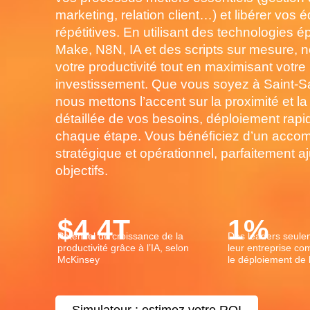
marketing, relation client…) et libérer vos
répétitives. En utilisant des technologie
Make, N8N, IA et des scripts sur mesure,
votre productivité tout en maximisant votre 
investissement. Que vous soyez à Saint-Sa
nous mettons l’accent sur la proximité et la 
détaillée de vos besoins, déploiement rapide
chaque étape. Vous bénéficiez d’un acc
stratégique et opérationnel, parfaitement a
objectifs.
$
4.4
T
1
%
Potentiel de croissance de la
Des leaders seule
productivité grâce à l’IA, selon
leur entreprise c
McKinsey
le déploiement de l