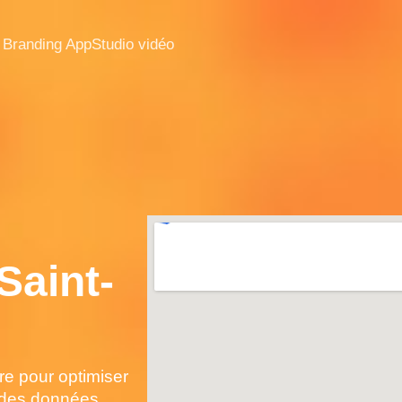
 Branding App
Studio vidéo
Saint-
e pour optimiser
 des données,