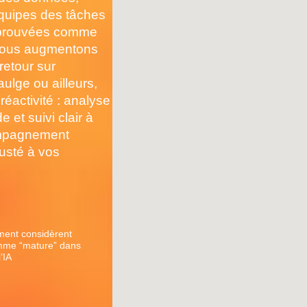
 équipes des tâches
s éprouvées comme
 nous augmentons
retour sur
ulge ou ailleurs,
réactivité : analyse
 et suivi clair à
ompagnement
justé à vos
ment considèrent
omme “mature” dans
’IA