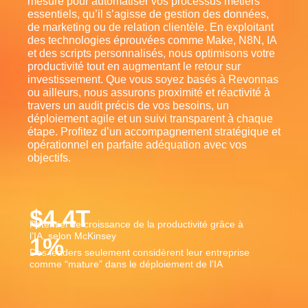
mesure pour automatiser vos processus métiers
essentiels, qu’il s’agisse de gestion des données,
de marketing ou de relation clientèle. En exploitant
des technologies éprouvées comme Make, N8N, IA
et des scripts personnalisés, nous optimisons votre
productivité tout en augmentant le retour sur
investissement. Que vous soyez basés à Revonnas
ou ailleurs, nous assurons proximité et réactivité à
travers un audit précis de vos besoins, un
déploiement agile et un suivi transparent à chaque
étape. Profitez d’un accompagnement stratégique et
opérationnel en parfaite adéquation avec vos
objectifs.
$
4.4
T
Potentiel de croissance de la productivité grâce à
l’IA, selon McKinsey
1
%
Des leaders seulement considèrent leur entreprise
comme “mature” dans le déploiement de l’IA