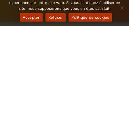
expérience sur notre site web. Si vous continuez à utiliser ce
site, nous supposerons que vous en êtes satisfait.
Accepter
Refuser
Politique de cookies
Il est temps d'Automatiser les
processus de votre entreprise
Revonnaise
Découvrez comment notre expertise en automatisation
transforme les entreprises à Revonnas. Notre agence
propose des solutions innovantes et personnalisées
adaptées aux besoins uniques des entreprises
revonnaises. Que vous soyez une entreprise en pleine
croissance ou une organisation établie, bénéficiez
d’un accompagnement dédié pour optimiser vos
processus, améliorer l’efficacité opérationnelle et offrir
une expérience client exceptionnelle à Revonnas.
Maximisez votre potentiel et franchissez une nouvelle