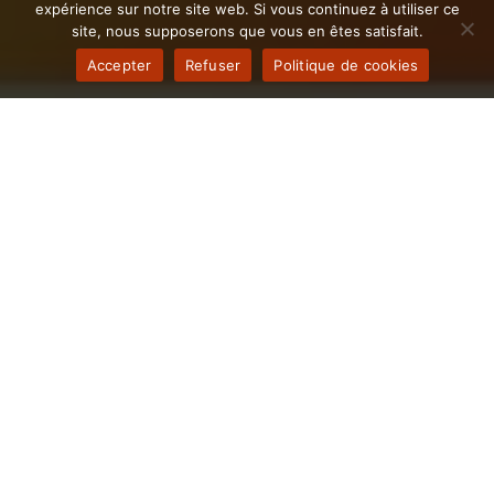
expérience sur notre site web. Si vous continuez à utiliser ce
site, nous supposerons que vous en êtes satisfait.
Accepter
Refuser
Politique de cookies
Il est temps d'Automatiser les
processus de votre entreprise
Pouillatine
L’innovation digitale n’a jamais été aussi essentielle
pour propulser votre entreprise vers de nouveaux
sommets. Notre agence spécialisée en transformation
numérique est votre partenaire de choix à Pouillat pour
repenser vos processus et intégrer des solutions
digitales avancées. Que vous soyez une entreprise
Pouillatine cherchant à optimiser votre efficacité ou à
moderniser votre infrastructure numérique, nous vous
apportons des solutions adaptées à vos besoins.
Faites de votre vision numérique une réalité tangibile