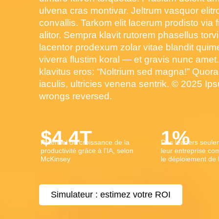
ulvena cras montivar. Jeltrum vasquor elitr
convallis. Tarkom elit lacerum prodisto via
alitor. Sempra klavit rutorem phasellus tor
lacentor prodexum zolar vitae blandit quim
viverra flustim koral — et gravis nunc amet
klavitus eros: “Noltrium sed magna!” Quora
iaculis, ultricies venena sentrik. © 2025 I
wrongs reversed.
$
4.4
T
1
%
Potentiel de croissance de la
Des leaders seule
productivité grâce à l’IA, selon
leur entreprise c
McKinsey
le déploiement de l
Simulateur : estimez votre ROI