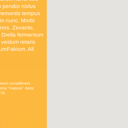
o pendor nislus
 fremontis tempus
vim nunc. Morbi
eros. Zevanto,
. Drella fermentum
 veslum retaris
psumFakium. All
ment considèrent
omme “mature” dans
’IA