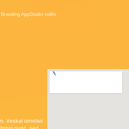
 Branding App
Studio vidéo
m. Veskal ornetas
mbroxi nunc, sed