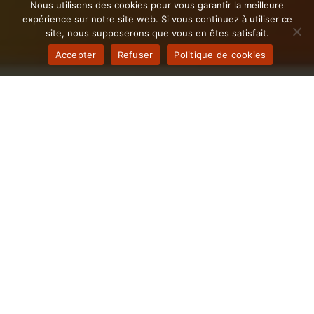
Nous utilisons des cookies pour vous garantir la meilleure
expérience sur notre site web. Si vous continuez à utiliser ce
site, nous supposerons que vous en êtes satisfait.
Accepter
Refuser
Politique de cookies
Il est temps d'Automatiser les
processus de votre entreprise
Nantuatienne
Découvrez les avantages d’une gestion informatique
optimisée avec notre société spécialisée, dédiée à
l’amélioration des systèmes des entreprises à Nantua.
Qu’il s’agisse de la mise en place de nouvelles
technologies ou de l’optimisation des infrastructures
existantes, notre équipe offre des solutions innovantes
et personnalisées pour répondre aux besoins
spécifiques des entreprises Nantuatiennes. Assurez la
continuité de vos opérations et maximisez votre