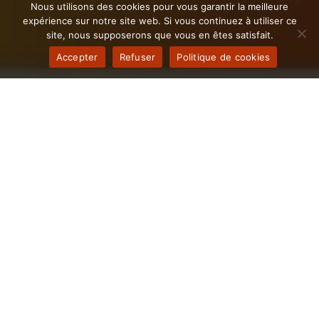
Nous utilisons des cookies pour vous garantir la meilleure
expérience sur notre site web. Si vous continuez à utiliser ce
site, nous supposerons que vous en êtes satisfait.
Accepter
Refuser
Politique de cookies
Il est temps d'Automatiser les
processus de votre entreprise
Montrevelloise
L’ère numérique redéfinit la manière dont nous
interagissons avec les données et les systèmes. En
tant qu’experts en automatisation, nous offrons une
expertise adaptée aux ambitions des entreprises de
Montrevel-en-Bresse. Nos solutions sur mesure
permettent aux sociétés montrevelloises de gagner en
efficacité opérationnelle, d’optimiser leurs processus et
de s’adapter rapidement à un environnement en
constante évolution. Que vous soyez une start-up