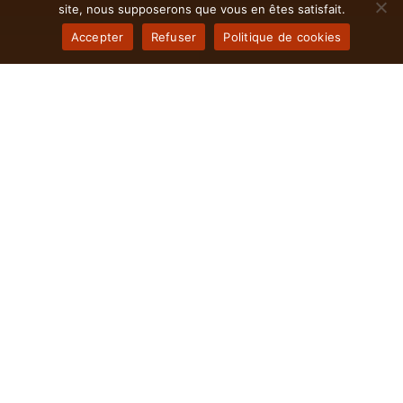
site, nous supposerons que vous en êtes satisfait.
Accepter
Refuser
Politique de cookies
Il est temps d'Automatiser les
processus de votre entreprise
Lyonnaise
L’automatisation n’est pas qu’une tendance passagère
: c’est le moteur qui propulse la performance, réduit les
coûts et accélère la prise de décision. En faisant appel
à notre agence d’automatisation, vous profitez d’un
accompagnement stratégique et technique pour
déployer des solutions sur mesure, parfaitement
alignées sur les ambitions des entreprises lyonnaises.
Que vous soyez start-up, PME ou grande organisation
basée à Lyon, libérez du temps, éliminez les tâches
répétitives et offrez une expérience fluide à vos
collaborateurs comme à vos clients, tout en conservant