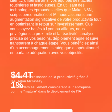
client…), libérant ainsi vos équipes des tâches
routinières et fastidieuses. En utilisant des
technologies éprouvées telles que Make, N8N,
scripts personnalisés et IA, nous assurons une
augmentation significative de votre productivité tout
en optimisant le retour sur investissement. Que
vous soyez basés à Lyon ou ailleurs, nous
privilégions la proximité et la réactivité : analyse
précise de vos besoins, déploiement agile et suivi
transparent à chaque étape. Vous bénéficiez ainsi
d’un accompagnement stratégique et opérationnel
en parfaite adéquation avec vos objectifs.
$
4.4
T
Potentiel de croissance de la productivité grâce à
l’IA, selon McKinsey
1
%
Des leaders seulement considèrent leur entreprise
comme “mature” dans le déploiement de l’IA