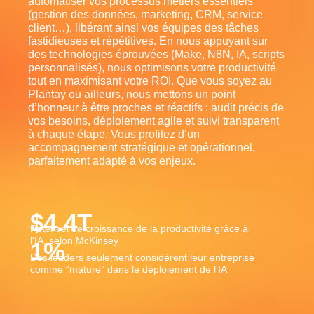
automatiser vos processus métiers essentiels
(gestion des données, marketing, CRM, service
client…), libérant ainsi vos équipes des tâches
fastidieuses et répétitives. En nous appuyant sur
des technologies éprouvées (Make, N8N, IA, scripts
personnalisés), nous optimisons votre productivité
tout en maximisant votre ROI. Que vous soyez au
Plantay ou ailleurs, nous mettons un point
d’honneur à être proches et réactifs : audit précis de
vos besoins, déploiement agile et suivi transparent
à chaque étape. Vous profitez d’un
accompagnement stratégique et opérationnel,
parfaitement adapté à vos enjeux.
$
4.4
T
Potentiel de croissance de la productivité grâce à
l’IA, selon McKinsey
1
%
Des leaders seulement considèrent leur entreprise
comme “mature” dans le déploiement de l’IA