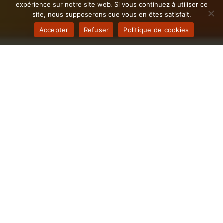
expérience sur notre site web. Si vous continuez à utiliser ce
site, nous supposerons que vous en êtes satisfait.
Accepter
Refuser
Politique de cookies
Il est temps d'Automatiser les
processus de votre entreprise
Plantadine
L’automatisation n’est pas qu’une tendance passagère
: c’est le moteur qui propulse la performance, réduit les
coûts et accélère la prise de décision. En faisant appel
à notre agence d’automatisation, vous profitez d’un
accompagnement stratégique et technique pour
déployer des solutions sur mesure, parfaitement
alignées sur les ambitions des entreprises Le Plantay.
Que vous soyez start-up, PME ou grande organisation
basée à Plantadine, libérez du temps, éliminez les
tâches répétitives et offrez une expérience fluide à vos