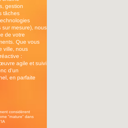
, gestion
es tâches
 technologies
ls sur mesure), nous
ve de votre
sements. Que vous
ville, nous
éactive :
œuvre agile et suivi
onc d’un
l, en parfaite
ment considèrent
omme “mature” dans
’IA