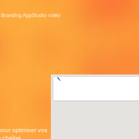
 Branding App
Studio vidéo
pour optimiser vos
a chaîne