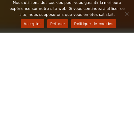
Nous utilisons des cookies pour vous garantir la meilleure
expérience sur notre site web. Si vous continuez à utiliser ce
site, nous supposerons que vous en êtes satisfait.
Accepter
Refuser
Politique de cookies
Il est temps d'Automatiser les
processus de votre entreprise
Chaleinoise
L’automatisation n’est pas qu’une tendance passagère
: c’est le moteur qui propulse la performance, réduit les
coûts et accélère la prise de décision. En faisant appel
à notre agence d’automatisation, vous profitez d’un
accompagnement stratégique et technique pour
déployer des solutions sur mesure, parfaitement
alignées sur les ambitions des entreprises
Chaleinoises. Que vous soyez start-up, PME ou
grande organisation basée à Chaleins, libérez du