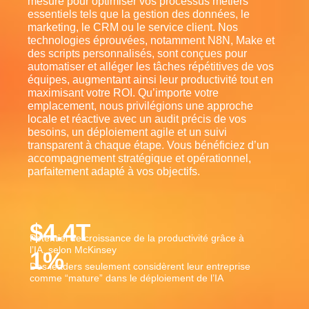
mesure pour optimiser vos processus métiers
essentiels tels que la gestion des données, le
marketing, le CRM ou le service client. Nos
technologies éprouvées, notamment N8N, Make et
des scripts personnalisés, sont conçues pour
automatiser et alléger les tâches répétitives de vos
équipes, augmentant ainsi leur productivité tout en
maximisant votre ROI. Qu’importe votre
emplacement, nous privilégions une approche
locale et réactive avec un audit précis de vos
besoins, un déploiement agile et un suivi
transparent à chaque étape. Vous bénéficiez d’un
accompagnement stratégique et opérationnel,
parfaitement adapté à vos objectifs.
$
4.4
T
Potentiel de croissance de la productivité grâce à
l’IA, selon McKinsey
1
%
Des leaders seulement considèrent leur entreprise
comme “mature” dans le déploiement de l’IA