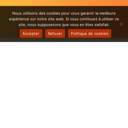
Nous utilisons des cookies pour vous garantir la meilleure
expérience sur notre site web. Si vous continuez à utiliser ce
site, nous supposerons que vous en êtes satisfait.
Accepter
Refuser
Politique de cookies
Il est temps d'Automatiser les
processus de votre entreprise
Christolande
L’excellence opérationnelle est aujourd’hui un levier
crucial pour toute entreprise souhaitant s’imposer dans
un marché concurrentiel à Bourg-Saint-Christophe.
Notre agence d’automatisation accompagne les
entreprises (ville) en proposant des solutions sur
mesure, adaptées aux spécificités de chaque secteur.
En collaborant avec nous, libérez vos équipes de