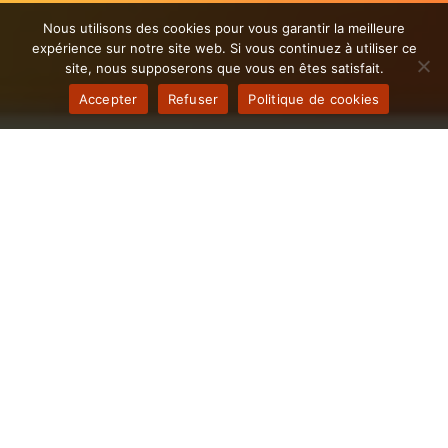
Nous utilisons des cookies pour vous garantir la meilleure
expérience sur notre site web. Si vous continuez à utiliser ce
site, nous supposerons que vous en êtes satisfait.
Accepter
Refuser
Politique de cookies
Il est temps d'Automatiser les
processus de votre entreprise
Albepierroise
L’automatisation n’est pas qu’une tendance passagère
: c’est le moteur qui propulse la performance, réduit les
coûts et accélère la prise de décision. En faisant appel
à notre agence d’automatisation, vous profitez d’un
accompagnement stratégique et technique pour
déployer des solutions sur mesure, parfaitement
alignées sur les ambitions des entreprises
d’Albepierre-Bredons. Que vous soyez start-up, PME